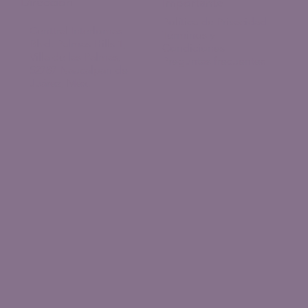
Dirección
Importante
Política de Privacidad
Centtral Interlomas
Términos y
Blvd. Palmas Hills 1,
Condiciones
Villa de las Palmas,
Preguntas frecuentes
52787 Naucalpan de
Juárez, Méx.