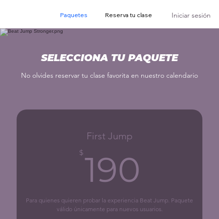
Iniciar sesión
Paquetes
Reserva tu clase
SELECCIONA TU PAQUETE
No olvides reservar tu clase favorita en nuestro calendario
First Jump
190$
$
190
Para quienes quieren probar la experiencia Beat Jump. Paquete
válido únicamente para nuevos usuarios.