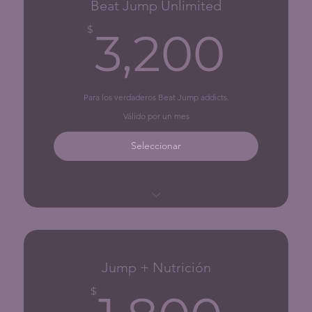
Beat Jump Unlimited
3,2
$
3,200
Para los verdaderos Beat Jump addicts.
Válido por un mes
Seleccionar
Unlimited sessions
Jump + Nutrición
1,8
$