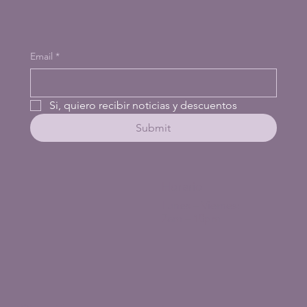
Email
*
Si, quiero recibir noticias y descuentos
Submit
Horario
Lunes – Viernes:
7am – 10pm