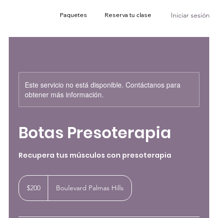
Iniciar sesión
Paquetes
Reserva tu clase
Este servicio no está disponible. Contáctanos para
obtener más información.
Botas Presoterapia
Recupera tus músculos con presoterapia
200
pesos
$200
Boulevard Palmas Hills
mexicanos